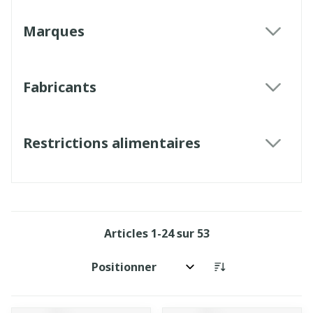
Marques
filter
Fabricants
filter
Restrictions alimentaires
filter
Articles
1
-
24
sur
53
Trier par: