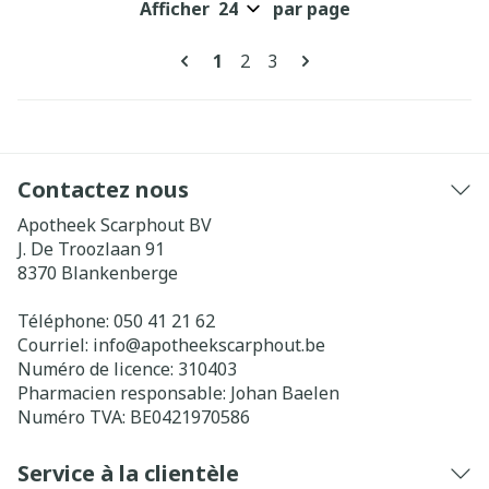
Afficher
par page
Pages
Vous lisez actuellement la pag
Page
Page
1
2
3
Contactez nous
Apotheek Scarphout BV
J. De Troozlaan 91
8370
Blankenberge
Téléphone:
050 41 21 62
Courriel:
info@
apotheekscarphout.be
Numéro de licence:
310403
Pharmacien responsable:
Johan Baelen
Numéro TVA:
BE0421970586
Service à la clientèle