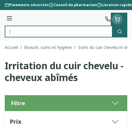
Aller au contenu
Paiements sécurisés
Conseil du pharmacien
Livraison rapide
Menu
Cherc
Rechercher
Accueil
/
Beauté, soins et hygiène
/
Soins du cuir chevelu et de
Irritation du cuir chevelu -
cheveux abîmés
Filtre
Passer à la liste des produits
Prix
filter