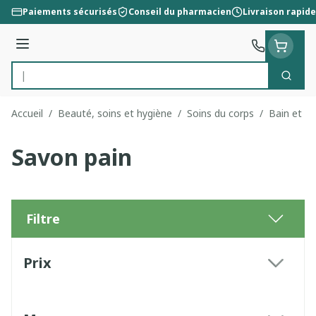
Aller au contenu
Paiements sécurisés
Conseil du pharmacien
Livraison rapide
Menu
Cherc
Rechercher
Accueil
/
Beauté, soins et hygiène
/
Soins du corps
/
Bain et d
Savon pain
Filtre
Passer à la liste des produits
Prix
filter