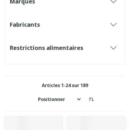
Marques
filter
Fabricants
filter
Restrictions alimentaires
filter
Articles
1
-
24
sur
189
Trier par: