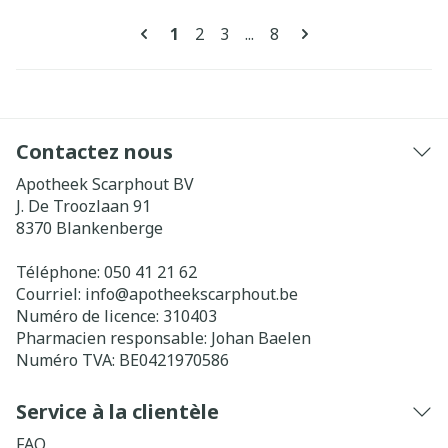
Pages
Vous lisez actuellement la page
Page
Page
Page
1
2
3
...
8
Contactez nous
Apotheek Scarphout BV
J. De Troozlaan 91
8370
Blankenberge
Téléphone:
050 41 21 62
Courriel:
info@
apotheekscarphout.be
Numéro de licence:
310403
Pharmacien responsable:
Johan Baelen
Numéro TVA:
BE0421970586
Service à la clientèle
FAQ