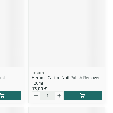
herome
0ml
Herome Caring Nail Polish Remover
120ml
13,00 €
Quantité