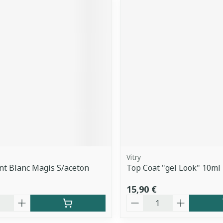
Vitry
nt Blanc Magis S/aceton
Top Coat "gel Look" 10ml
15,90 €
é
Quantité