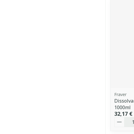
Fraver
Dissolva
1000ml
32,17 €
Quantit