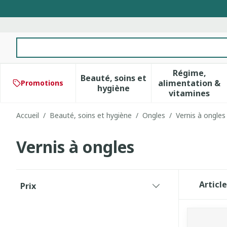
Aller au contenu
Rechercher
Régime,
Beauté, soins et
alimentation &
Promotions
Afficher le sous-menu pour 
Afficher 
hygiène
vitamines
Accueil
/
Beauté, soins et hygiène
/
Ongles
/
Vernis à ongles
Vernis à ongles
Passer à la liste des produits
Articl
Prix
filter