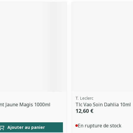
T. Leclerc
nt Jaune Magis 1000ml
Tlc Vao Soin Dahlia 10ml
12,60 €
En rupture de stock
Ajouter au panier