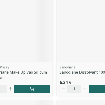
 Posay
Sanodiane
riane Make Up Vao Silicum
Sanodiane Dissolvant 10
6ml
6,24 €
é
Quantité