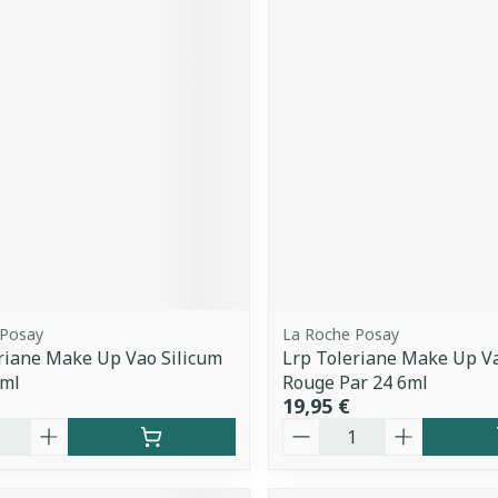
 Posay
La Roche Posay
riane Make Up Vao Silicum
Lrp Toleriane Make Up Va
6ml
Rouge Par 24 6ml
19,95 €
é
Quantité