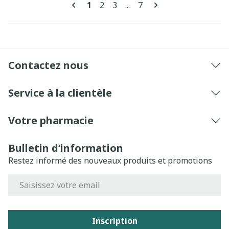
Pages
Vous lisez actuellement la page
Page
Page
Page
1
2
3
...
7
Contactez nous
Service à la clientèle
Votre pharmacie
Bulletin d’information
Restez informé des nouveaux produits et promotions
Adresse mail
Inscription