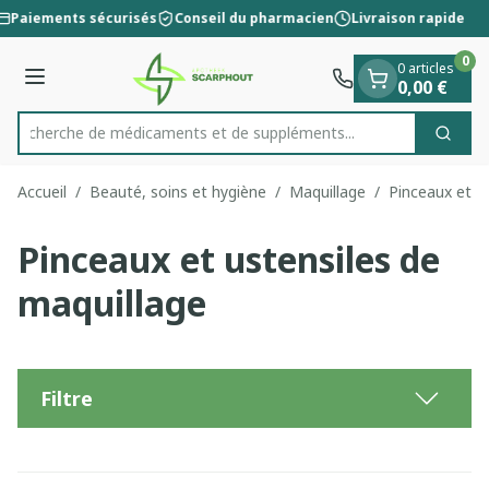
Diapositive 1 de 1
Aller au contenu
Paiements sécurisés
Conseil du pharmacien
Livraison rapide
0
0 articles
Menu
0,00 €
Recherche de médicaments et de
Cherc
Rechercher
Accueil
/
Beauté, soins et hygiène
/
Maquillage
/
Pinceaux et u
Pinceaux et ustensiles de
maquillage
Filtre