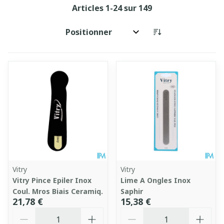
Articles
1
-
24
sur
149
Trier par:
Vitry
Vitry
Vitry Pince Epiler Inox
Lime A Ongles Inox
Coul. Mros Biais Ceramiq.
Saphir
21,78 €
15,38 €
Quantité
Quantité