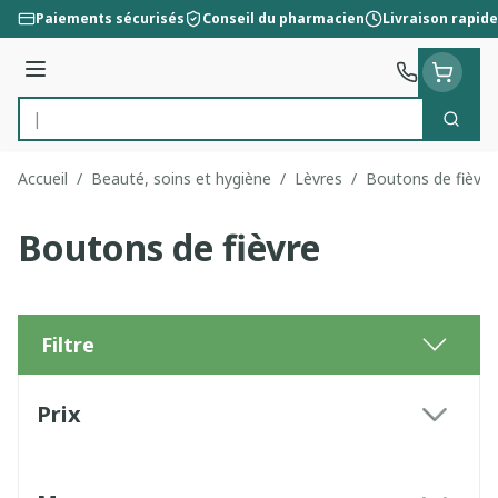
Aller au contenu
Paiements sécurisés
Conseil du pharmacien
Livraison rapide
Menu
Cherc
Rechercher
Accueil
/
Beauté, soins et hygiène
/
Lèvres
/
Boutons de fièvre
Boutons de fièvre
Filtre
Passer à la liste des produits
Prix
filter