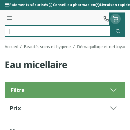
Aller au contenu
Paiements sécurisés
Conseil du pharmacien
Livraison rapide
Menu
Cherc
Rechercher
Accueil
/
Beauté, soins et hygiène
/
Démaquillage et nettoyage
Eau micellaire
Filtre
Passer à la liste des produits
Prix
filter