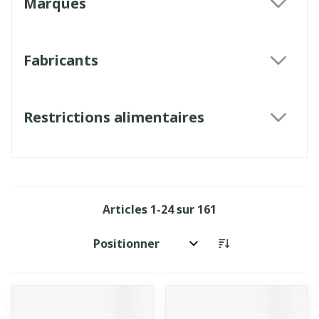
Marques
filter
Fabricants
filter
Restrictions alimentaires
filter
Articles
1
-
24
sur
161
Trier par: