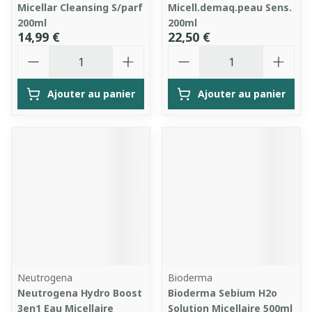
Micellar Cleansing S/parf
Micell.demaq.peau Sens.
200ml
200ml
14,99 €
22,50 €
Quantité
Quantité
Ajouter au panier
Ajouter au panier
Neutrogena
Bioderma
Neutrogena Hydro Boost
Bioderma Sebium H2o
3en1 Eau Micellaire
Solution Micellaire 500ml