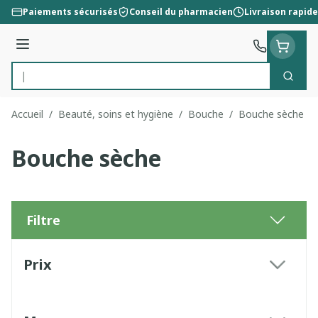
Aller au contenu
Paiements sécurisés
Conseil du pharmacien
Livraison rapide
Menu
Cherc
Rechercher
Accueil
/
Beauté, soins et hygiène
/
Bouche
/
Bouche sèche
Bouche sèche
Filtre
Passer à la liste des produits
Prix
filter