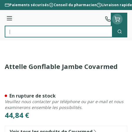
Aller au contenu
Paiements sécurisés
Conseil du pharmacien
Livraison rapide
Menu
Cherc
Rechercher
Attelle Gonflable Jambe Covarmed
Attelle Gonflable Jambe C
En rupture de stock
Veuillez nous contacter par téléphone ou par e-mail et nous
examinerons ensemble les possibilités.
44,84 €
Voir tous les produits de Covarmed