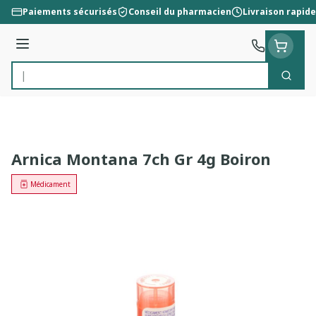
Aller au contenu
Paiements sécurisés
Conseil du pharmacien
Livraison rapide
Menu
Cherc
Rechercher
Arnica Montana 7ch Gr 4g Boiron
Médicament