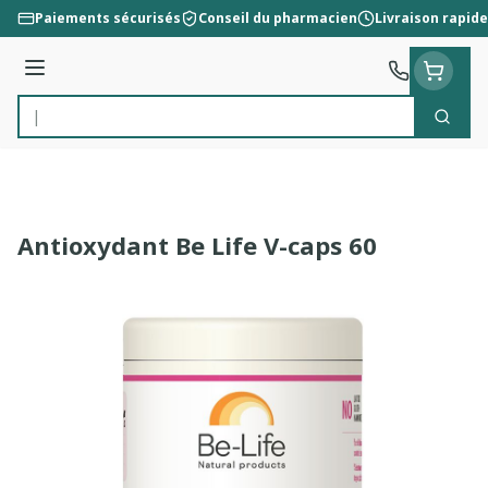
Aller au contenu
Paiements sécurisés
Conseil du pharmacien
Livraison rapide
Menu
Cherc
Rechercher
Antioxydant Be Life V-caps 60