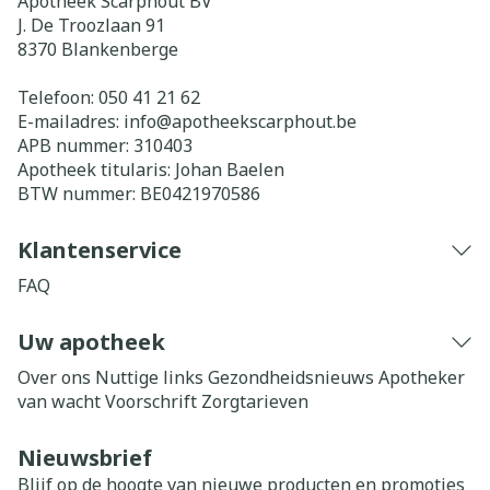
Apotheek Scarphout BV
J. De Troozlaan 91
8370
Blankenberge
Telefoon:
050 41 21 62
E-mailadres:
info@
apotheekscarphout.be
APB nummer:
310403
Apotheek titularis:
Johan Baelen
BTW nummer:
BE0421970586
Klantenservice
FAQ
Uw apotheek
Over ons
Nuttige links
Gezondheidsnieuws
Apotheker
van wacht
Voorschrift
Zorgtarieven
Nieuwsbrief
Blijf op de hoogte van nieuwe producten en promoties