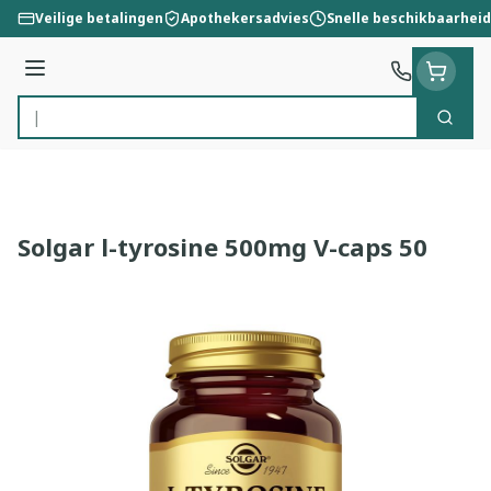
Ga naar de inhoud
Veilige betalingen
Apothekersadvies
Snelle beschikbaarheid
Menu
Zoek
Product, merk, categorie...
Solgar l-tyrosine 500mg V-caps 50