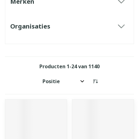
Merken
filter
Organisaties
filter
Producten
1
-
24
van
1140
Sorteer op: