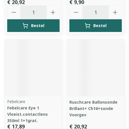
€ 20,92
€ 9,90
Aantal
Aantal
Bestel
Bestel
Febelcare
Ruschcare Ballonsonde
Febelcare Eye 1
Brillant+ Ch16+sonde
Vloeist.contactlens
Voorgev
350ml 1+1grat.
€ 17,89
€ 20,92