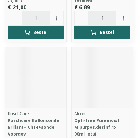
-3,00 3
1x100ml
€ 21,00
€ 6,89
Aantal
Aantal
Bestel
Bestel
RuschCare
Alcon
Ruschcare Ballonsonde
Opti-free Puremoist
Brillant+ Ch14+sonde
M.purpos.desinf.1x
Voorgev
90ml+etui