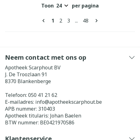
Toon
per pagina
Pagina's
U lees momenteel pagina
Pagina
Pagina
Pagina
1
2
3
...
48
Neem contact met ons op
Apotheek Scarphout BV
J. De Troozlaan 91
8370
Blankenberge
Telefoon:
050 41 21 62
E-mailadres:
info@
apotheekscarphout.be
APB nummer:
310403
Apotheek titularis:
Johan Baelen
BTW nummer:
BE0421970586
Klantenservice