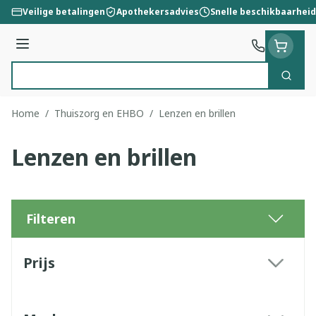
Ga naar de inhoud
Veilige betalingen
Apothekersadvies
Snelle beschikbaarheid
Menu
Zoek
Product, merk, categorie...
Home
/
Thuiszorg en EHBO
/
Lenzen en brillen
Lenzen en brillen
Filteren
Doorgaan naar productlijst
Prijs
filter