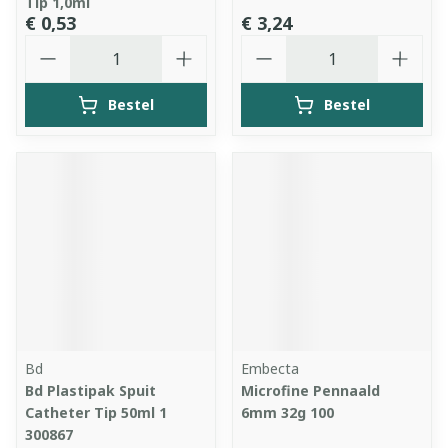
Tip 1,0ml
€ 0,53
€ 3,24
Aantal
Aantal
Bestel
Bestel
Bd
Embecta
Bd Plastipak Spuit
Microfine Pennaald
Catheter Tip 50ml 1
6mm 32g 100
300867