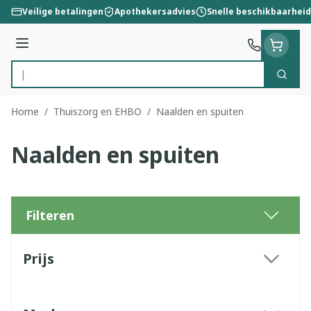
Ga naar de inhoud
Veilige betalingen
Apothekersadvies
Snelle beschikbaarheid
Menu
Zoek
Product, merk, categorie...
Home
/
Thuiszorg en EHBO
/
Naalden en spuiten
Naalden en spuiten
Filteren
Doorgaan naar productlijst
Prijs
filter