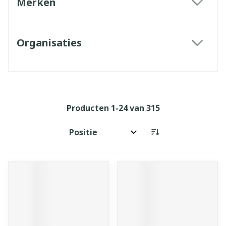
Merken
filter
Organisaties
filter
Producten
1
-
24
van
315
Sorteer op: