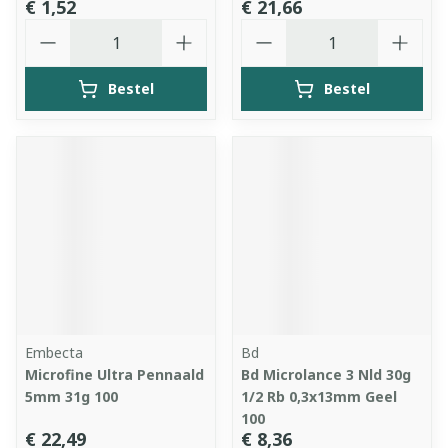
€ 1,52
€ 21,66
Aantal
Aantal
Bestel
Bestel
Embecta
Bd
Microfine Ultra Pennaald
Bd Microlance 3 Nld 30g
5mm 31g 100
1/2 Rb 0,3x13mm Geel
100
€ 22,49
€ 8,36