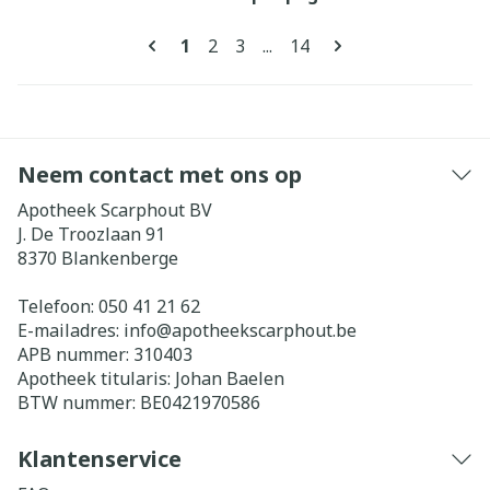
Pagina's
U lees momenteel pagina
Pagina
Pagina
Pagina
1
2
3
...
14
Neem contact met ons op
Apotheek Scarphout BV
J. De Troozlaan 91
8370
Blankenberge
Telefoon:
050 41 21 62
E-mailadres:
info@
apotheekscarphout.be
APB nummer:
310403
Apotheek titularis:
Johan Baelen
BTW nummer:
BE0421970586
Klantenservice