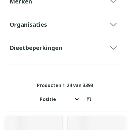
Merken
filter
Organisaties
filter
Dieetbeperkingen
filter
Producten
1
-
24
van
3393
Sorteer op: