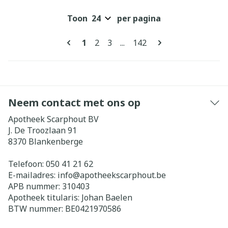
Toon
per pagina
Pagina's
U lees momenteel pagina
Pagina
Pagina
Pagina
1
2
3
...
142
Neem contact met ons op
Apotheek Scarphout BV
J. De Troozlaan 91
8370
Blankenberge
Telefoon:
050 41 21 62
E-mailadres:
info@
apotheekscarphout.be
APB nummer:
310403
Apotheek titularis:
Johan Baelen
BTW nummer:
BE0421970586