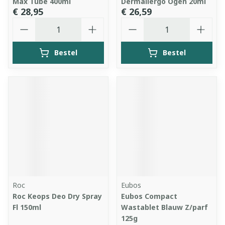
Max Tube 400ml
Dermallergo Ogen 20ml
€ 28,95
€ 26,59
Aantal
Aantal
Bestel
Bestel
Roc
Eubos
Roc Keops Deo Dry Spray
Eubos Compact
Fl 150ml
Wastablet Blauw Z/parf
125g