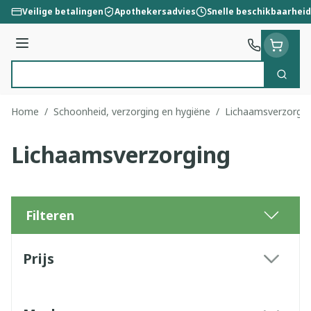
Ga naar de inhoud
Veilige betalingen
Apothekersadvies
Snelle beschikbaarheid
Menu
Zoek
Product, merk, categorie...
Home
/
Schoonheid, verzorging en hygiëne
/
Lichaamsverzorgin
Lichaamsverzorging
Filteren
Doorgaan naar productlijst
Prijs
filter