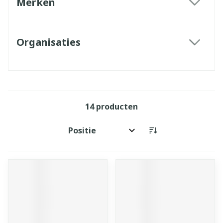
Merken
filter
Organisaties
filter
14
producten
Sorteer op: