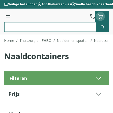
Ga naar de inhoud
Veilige betalingen
Apothekersadvies
Snelle beschikbaarheid
Menu
Zoek
Product, merk, categorie...
Home
/
Thuiszorg en EHBO
/
Naalden en spuiten
/
Naaldconta
Naaldcontainers
Filteren
Doorgaan naar productlijst
Prijs
filter