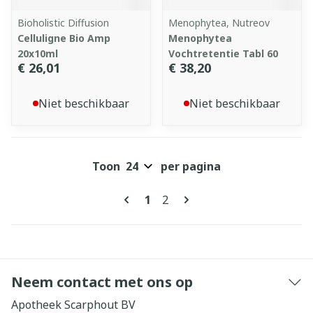
Bioholistic Diffusion
Menophytea, Nutreov
Celluligne Bio Amp
Menophytea
20x10ml
Vochtretentie Tabl 60
€ 26,01
€ 38,20
Niet beschikbaar
Niet beschikbaar
Toon
per pagina
Pagina's
U lees momenteel pagina
Pagina
1
2
Neem contact met ons op
Apotheek Scarphout BV