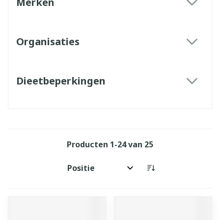
Merken
filter
Organisaties
filter
Dieetbeperkingen
filter
Producten
1
-
24
van
25
Sorteer op: