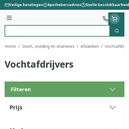
Ga naar de inhoud
Veilige betalingen
Apothekersadvies
Snelle beschikbaarheid
Menu
Zoek
Product, merk, categorie...
Home
/
Dieet, voeding en vitamines
/
Afslanken
/
Vochtafdrijv
Vochtafdrijvers
Filteren
Doorgaan naar productlijst
Prijs
filter