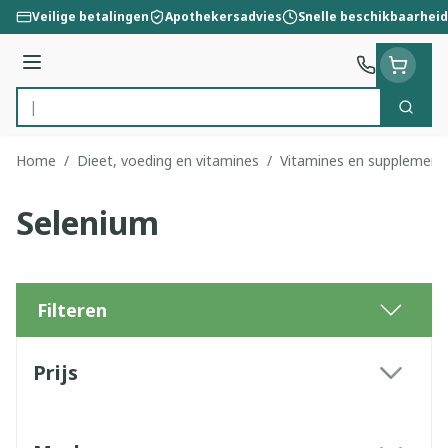
Ga naar de inhoud
Veilige betalingen
Apothekersadvies
Snelle beschikbaarheid
Menu
Zoek
Product, merk, categorie...
Home
/
Dieet, voeding en vitamines
/
Vitamines en supplement
Selenium
Filteren
Doorgaan naar productlijst
Prijs
filter