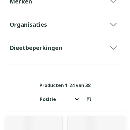
Merken
filter
Organisaties
filter
Dieetbeperkingen
filter
Producten
1
-
24
van
38
Sorteer op: