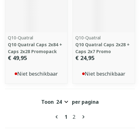
Q10-Quatral
Q10-Quatral
Q10 Quatral Caps 2x84 +
Q10 Quatral Caps 2x28 +
Caps 2x28 Promopack
Caps 2x7 Promo
€ 49,95
€ 24,95
Niet beschikbaar
Niet beschikbaar
Toon
per pagina
Pagina's
U lees momenteel pagina
Pagina
1
2