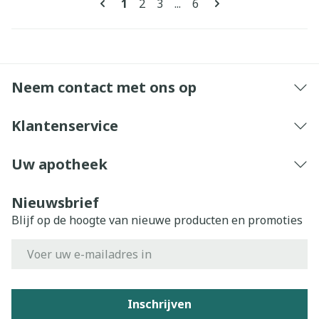
U lees momenteel pagina
Pagina
Pagina
Pagina
1
2
3
...
6
Neem contact met ons op
Klantenservice
Uw apotheek
Nieuwsbrief
Blijf op de hoogte van nieuwe producten en promoties
E-mail adres
Inschrijven