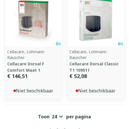
Cellacare, Lohmann
Cellacare, Lohmann
Rauscher
Rauscher
Cellacare Dorsal F
Cellacare Dorsal Classic
Comfort Maat 1
T1 109011
€ 146,51
€ 52,08
Niet beschikbaar
Niet beschikbaar
Toon
per pagina
Pagina's