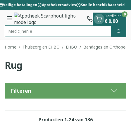
Dia 1 van 1
Ga naar de inhoud
Veilige betalingen
Apothekersadvies
Snelle beschikbaarheid
0
0 artikelen
Menu
€ 0,00
Zoek
Product, merk, categorie...
Home
/
Thuiszorg en EHBO
/
EHBO
/
Bandages en Orthopedie
Rug
Filteren
Producten
1
-
24
van
136