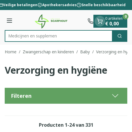
Dia 1 van 1
Ga naar de inhoud
Veilige betalingen
Apothekersadvies
Snelle beschikbaarheid
0
0 artikelen
Menu
€ 0,00
Medic
Zoek
Product, merk, categorie...
Home
/
Zwangerschap en kinderen
/
Baby
/
Verzorging en hyg
Verzorging en hygiëne
Filteren
Producten
1
-
24
van
331