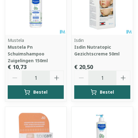
Mustela
Isdin
Mustela Pn
Isdin Nutratopic
Schuimshampoo
Gezichtscreme 50ml
Zuigelingen 150ml
€ 10,73
€ 20,50
Aantal
Aantal
Bestel
Bestel