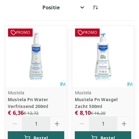
Sorteer op:
PROMO
PROMO
Mustela
Mustela
Mustela Pn Water
Mustela Pn Wasgel
Verfrissend 200ml
Zacht 500ml
€ 6,36
€ 8,10
€ 12,72
€ 16,20
Aantal
Aantal
Bestel
Bestel