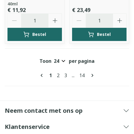
40ml
€ 11,92
€ 23,49
Aantal
Aantal
Bestel
Bestel
Toon
per pagina
Pagina's
U lees momenteel pagina
Pagina
Pagina
Pagina
1
2
3
...
14
Neem contact met ons op
Klantenservice