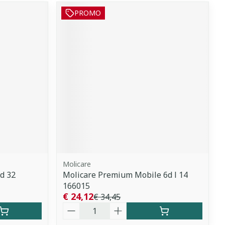
PROMO
Molicare
d 32
Molicare Premium Mobile 6d l 14
166015
€ 24,12
€ 34,45
Aantal