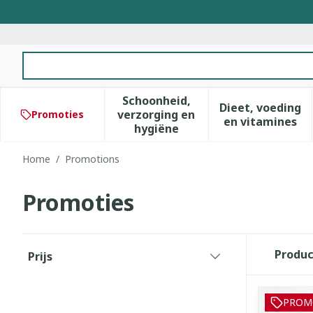
Ga naar de inhoud
Product, merk, categorie...
Schoonheid,
Dieet, voeding
verzorging en
Promoties
Toon submenu voor Schoonhe
Toon subm
en vitamines
hygiëne
Home
/
Promotions
Promoties
Doorgaan naar productlijst
Produ
Prijs
filter
PROM