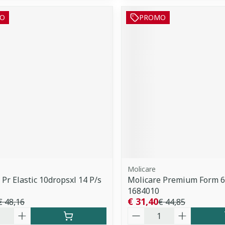
O
PROMO
Molicare
 Pr Elastic 10dropsxl 14 P/s
Molicare Premium Form 
1684010
€ 31,40
€ 48,16
€ 44,85
Aantal