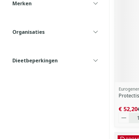
Merken
filter
Organisaties
filter
Dieetbeperkingen
filter
Eurogener
Protecti
€ 52,20
Aantal