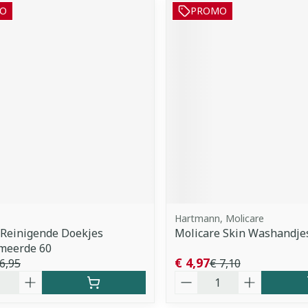
O
PROMO
Hartmann, Molicare
 Reinigende Doekjes
Molicare Skin Washandjes
meerde 60
€ 4,97
6,95
€ 7,10
Aantal