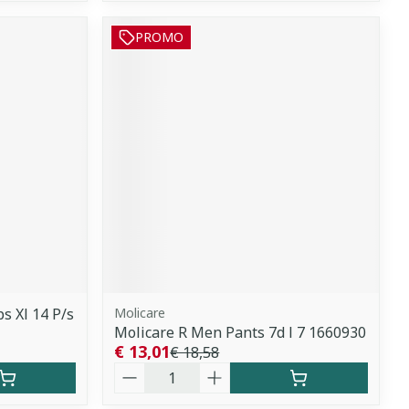
PROMO
s Xl 14 P/s
Molicare
Molicare R Men Pants 7d l 7 1660930
€ 13,01
€ 18,58
Aantal