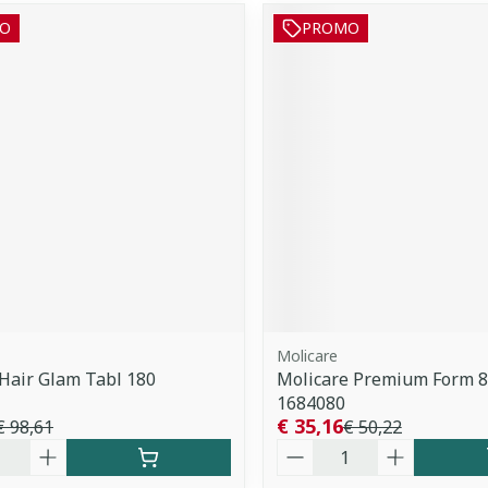
O
PROMO
Molicare
Hair Glam Tabl 180
Molicare Premium Form 8
1684080
€ 35,16
€ 98,61
€ 50,22
Aantal