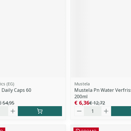
ics (EG)
Mustela
s Daily Caps 60
Mustela Pn Water Verfri
200ml
€ 6,36
€ 54,95
€ 12,72
Aantal