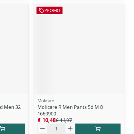
PROMO
Molicare
6d Men 32
Molicare R Men Pants 5d M 8
1660900
€ 10,48
€ 14,97
Aantal