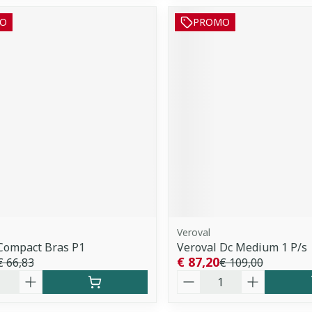
O
PROMO
Veroval
Compact Bras P1
Veroval Dc Medium 1 P/s
€ 87,20
€ 66,83
€ 109,00
Aantal