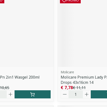
O
PROMO
Molicare
 Pn 2in1 Wasgel 200ml
Molicare Premium Lady P
Drops 43x16cm 14
€ 7,78
 10,65
€ 11,11
Aantal