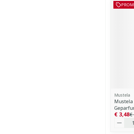
PROM
Mustela
Mustela
Geparfu
€ 3,48
€ 
Aantal