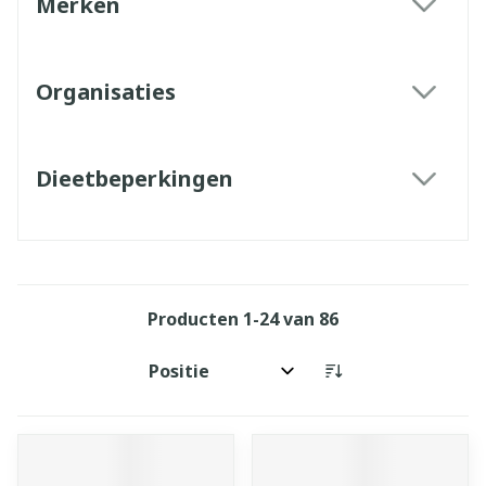
Merken
filter
Organisaties
filter
Dieetbeperkingen
filter
Producten
1
-
24
van
86
Sorteer op: