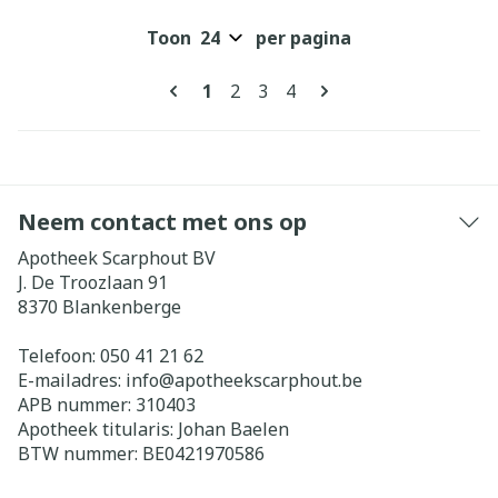
Toon
per pagina
Pagina's
U lees momenteel pagina
Pagina
Pagina
Pagina
1
2
3
4
Neem contact met ons op
Apotheek Scarphout BV
J. De Troozlaan 91
8370
Blankenberge
Telefoon:
050 41 21 62
E-mailadres:
info@
apotheekscarphout.be
APB nummer:
310403
Apotheek titularis:
Johan Baelen
BTW nummer:
BE0421970586