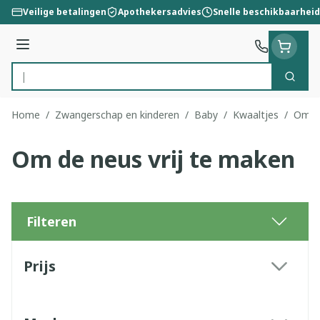
Ga naar de inhoud
Veilige betalingen
Apothekersadvies
Snelle beschikbaarheid
Menu
Zoek
Product, merk, categorie...
Home
/
Zwangerschap en kinderen
/
Baby
/
Kwaaltjes
/
Om de
Om de neus vrij te maken
Filteren
Doorgaan naar productlijst
Prijs
filter