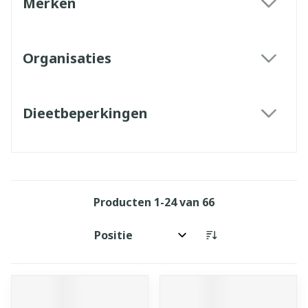
Merken
filter
Organisaties
filter
Dieetbeperkingen
filter
Producten
1
-
24
van
66
Sorteer op: