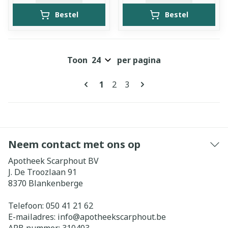
Bestel
Bestel
Toon
per pagina
Pagina's
U lees momenteel pagina
Pagina
Pagina
1
2
3
Neem contact met ons op
Apotheek Scarphout BV
J. De Troozlaan 91
8370
Blankenberge
Telefoon:
050 41 21 62
E-mailadres:
info@
apotheekscarphout.be