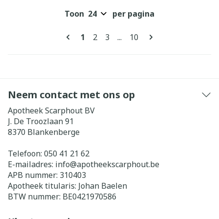
Toon
per pagina
Pagina's
U lees momenteel pagina
Pagina
Pagina
Pagina
1
2
3
...
10
Neem contact met ons op
Apotheek Scarphout BV
J. De Troozlaan 91
8370
Blankenberge
Telefoon:
050 41 21 62
E-mailadres:
info@
apotheekscarphout.be
APB nummer:
310403
Apotheek titularis:
Johan Baelen
BTW nummer:
BE0421970586