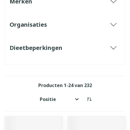
Merken
filter
Organisaties
filter
Dieetbeperkingen
filter
Producten
1
-
24
van
232
Sorteer op: