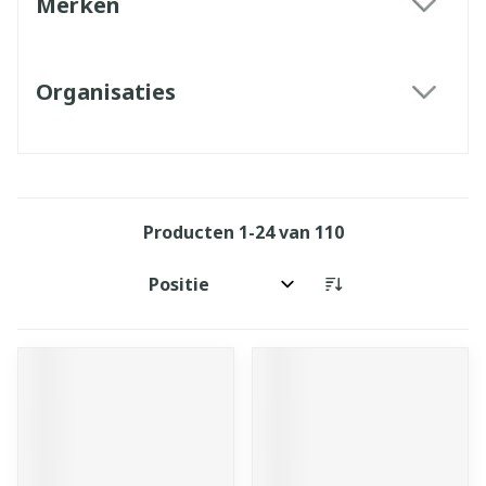
Merken
filter
Organisaties
filter
Producten
1
-
24
van
110
Sorteer op: