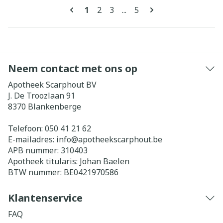
Pagina's
U lees momenteel pagina
Pagina
Pagina
Pagina
1
2
3
...
5
Neem contact met ons op
Apotheek Scarphout BV
J. De Troozlaan 91
8370
Blankenberge
Telefoon:
050 41 21 62
E-mailadres:
info@
apotheekscarphout.be
APB nummer:
310403
Apotheek titularis:
Johan Baelen
BTW nummer:
BE0421970586
Klantenservice
FAQ