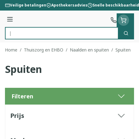
Ga naar de inhoud
Veilige betalingen
Apothekersadvies
Snelle beschikbaarheid
Menu
Zoek
Product, merk, categorie...
Home
/
Thuiszorg en EHBO
/
Naalden en spuiten
/
Spuiten
Spuiten
Filteren
Doorgaan naar productlijst
Prijs
filter