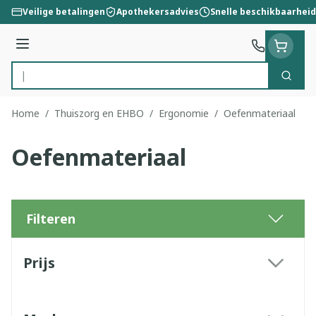
Ga naar de inhoud
Veilige betalingen
Apothekersadvies
Snelle beschikbaarheid
Menu
Zoek
Product, merk, categorie...
Home
/
Thuiszorg en EHBO
/
Ergonomie
/
Oefenmateriaal
Oefenmateriaal
Filteren
Doorgaan naar productlijst
Prijs
filter