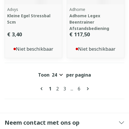
Advys
Adhome
Kleine Egel Stressbal
Adhome Legex
5cm
Beentrainer
Afstandsbediening
€ 3,40
€ 117,50
Niet beschikbaar
Niet beschikbaar
Toon
per pagina
Pagina's
U lees momenteel pagina
Pagina
Pagina
Pagina
1
2
3
...
6
Neem contact met ons op