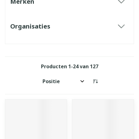
Merken
filter
Organisaties
filter
Producten
1
-
24
van
127
Sorteer op: