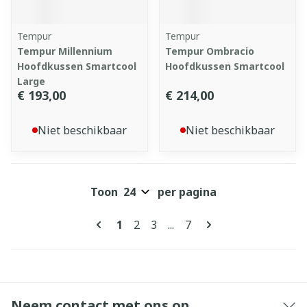
Tempur
Tempur
Tempur Millennium
Tempur Ombracio
Hoofdkussen Smartcool
Hoofdkussen Smartcool
Large
€ 193,00
€ 214,00
Niet beschikbaar
Niet beschikbaar
Toon
per pagina
Pagina's
U lees momenteel pagina
Pagina
Pagina
Pagina
1
2
3
...
7
Neem contact met ons op