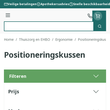
Ga naar de inhoud
Veilige betalingen
Apothekersadvies
Snelle beschikbaarheid
Menu
Zoek
Product, merk, categorie...
Home
/
Thuiszorg en EHBO
/
Ergonomie
/
Positioneringskuss
Positioneringskussen
Filteren
Doorgaan naar productlijst
Prijs
filter