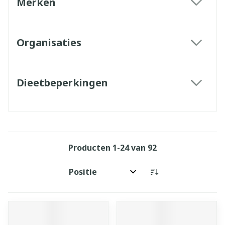
Merken
filter
Organisaties
filter
Dieetbeperkingen
filter
Producten
1
-
24
van
92
Sorteer op: