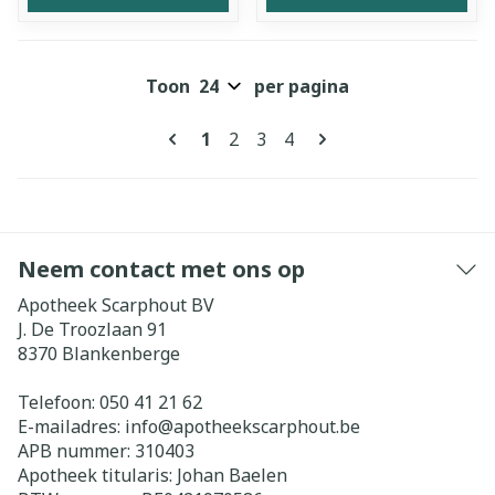
Toon
per pagina
Pagina's
U lees momenteel pagina
Pagina
Pagina
Pagina
1
2
3
4
Neem contact met ons op
Apotheek Scarphout BV
J. De Troozlaan 91
8370
Blankenberge
Telefoon:
050 41 21 62
E-mailadres:
info@
apotheekscarphout.be
APB nummer:
310403
Apotheek titularis:
Johan Baelen