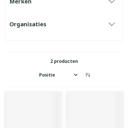
Merken
filter
Organisaties
filter
2
producten
Sorteer op: