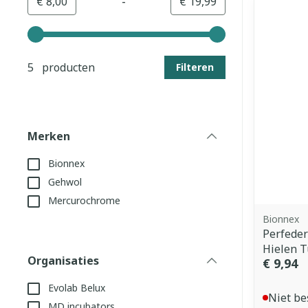
-
Minimumwaarde
Maximale waarde
€ 8,00
€ 19,99
Gebruik de pijltjestoetsen links en rechts om de min
5 producten
Filteren
Merken
filter
Bionnex
Gehwol
Mercurochrome
Bionnex
Perfede
Hielen 
Organisaties
€ 9,94
filter
Evolab Belux
Niet be
MD incubators