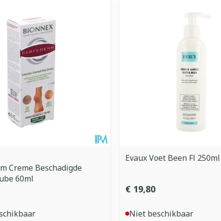
imale en maximale prijswaarden aan te passen.
Evaux Voet Been Fl 250ml
rm Creme Beschadigde
Tube 60ml
€ 19,80
schikbaar
Niet beschikbaar