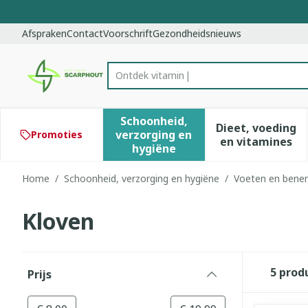
Ga naar de inhoud
Dia 1 van 1
Afspraken
Contact
Voorschrift
Gezondheidsnieuws
Product, merk, categorie...
Schoonheid,
Dieet, voeding
verzorging en
Promoties
Toon submenu voor Schoonhe
Toon subm
en vitamines
hygiëne
Home
/
Schoonheid, verzorging en hygiëne
/
Voeten en bene
Kloven
Doorgaan naar productlijst
5
prod
Prijs
filter