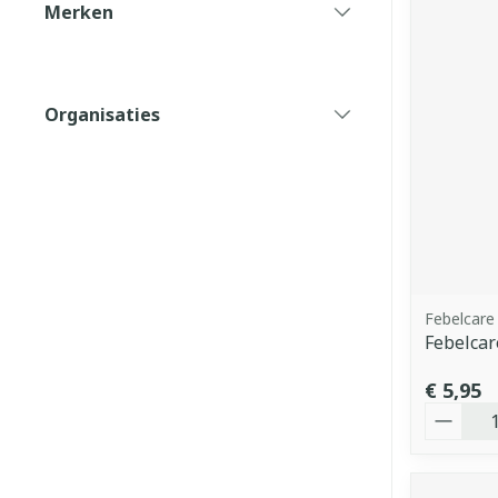
Merken
filter
Organisaties
filter
Febelcare
Febelcar
€ 5,95
Aantal