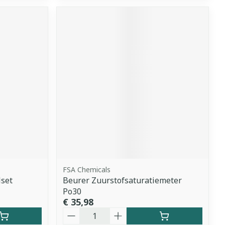
FSA Chemicals
lset
Beurer Zuurstofsaturatiemeter
Po30
€ 35,98
Aantal