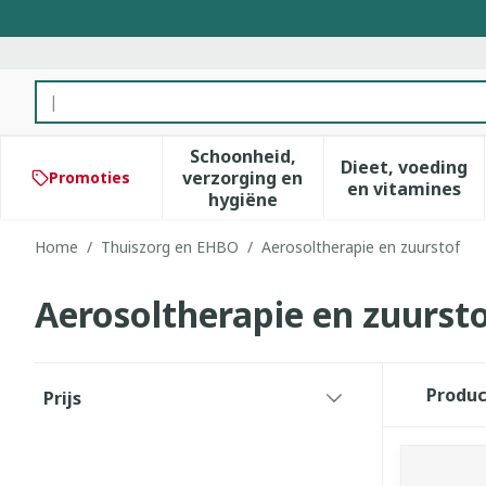
Ga naar de inhoud
Product, merk, categorie...
Schoonheid,
Dieet, voeding
verzorging en
Promoties
Toon submenu voor Schoonhe
Toon subm
en vitamines
hygiëne
Home
/
Thuiszorg en EHBO
/
Aerosoltherapie en zuurstof
Aerosoltherapie en zuurst
Doorgaan naar productlijst
Produ
Prijs
filter