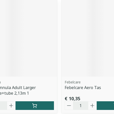
h
Febelcare
nnula Adult Larger
Febelcare Aero Tas
e+tube 2,13m 1
€ 10,35
Aantal