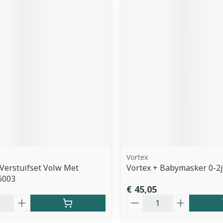
Vortex
 Verstuifset Volw Met
Vortex + Babymasker 0-2
6003
€ 45,05
Aantal