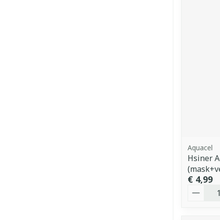
Aquacel
Hsiner A
(mask+v
€ 4,99
Aantal