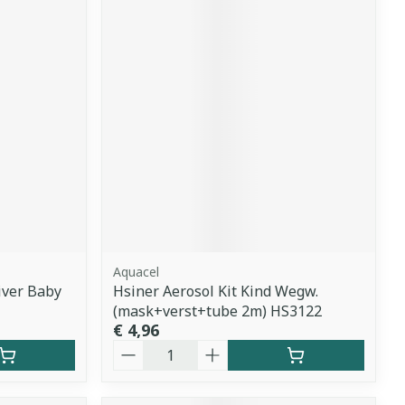
Aquacel
iver Baby
Hsiner Aerosol Kit Kind Wegw.
(mask+verst+tube 2m) HS3122
€ 4,96
Aantal