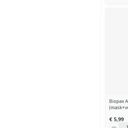
Biopax A
(mask+v
€ 5,99
Aantal