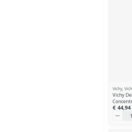
Vichy, Vic
Vichy De
Concent
€ 44,94
Aantal