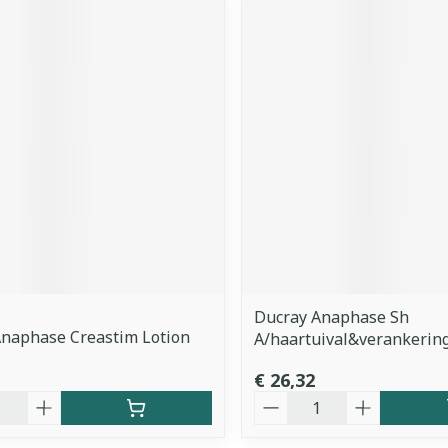
Ducray Anaphase Sh
Anaphase Creastim Lotion
A/haartuival&verankerin
€ 26,32
Aantal