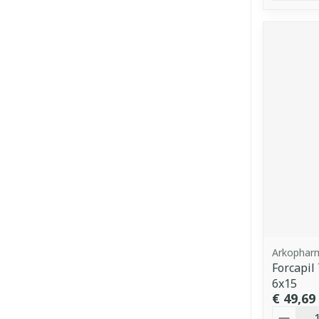
Arkophar
Forcapil
6x15
€ 49,69
Aantal