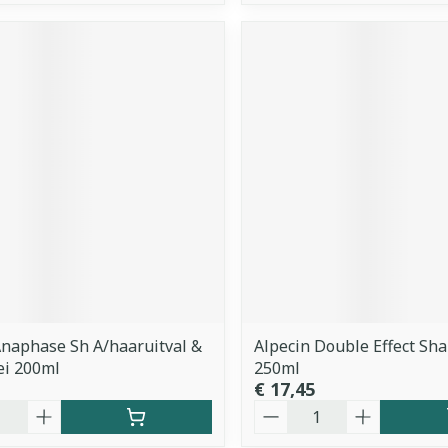
naphase Sh A/haaruitval &
Alpecin Double Effect Sh
ei 200ml
250ml
€ 17,45
Aantal