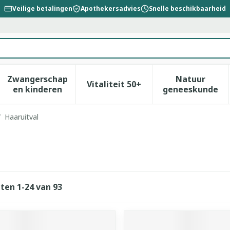
Veilige betalingen
Apothekersadvies
Snelle beschikbaarheid
Zwangerschap
Natuur
Vitaliteit 50+
id, verzorging en hygiëne categorie
enu voor Dieet, voeding en vitamines categorie
Toon submenu voor Zwangerschap en kinderen
Toon submenu voor Vitalitei
Toon sub
en kinderen
geneeskunde
/
Haaruitval
cten
1
-
24
van
93