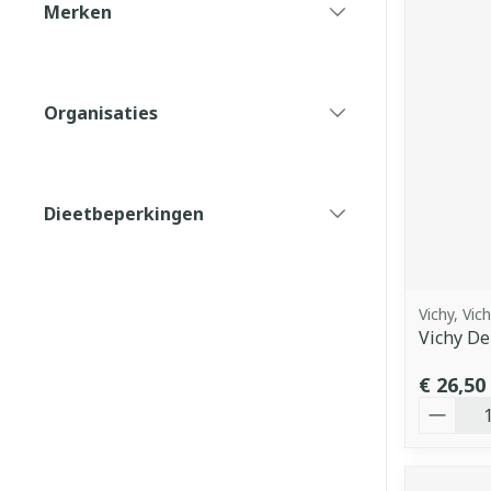
Merken
filter
Organisaties
filter
Dieetbeperkingen
filter
Vichy, Vic
Vichy De
€ 26,50
Aantal