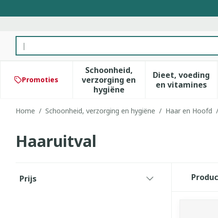
Ga naar de inhoud
Product, merk, categorie...
Schoonheid,
Dieet, voeding
verzorging en
Promoties
Toon submenu voor Schoonhe
Toon subm
en vitamines
hygiëne
Home
/
Schoonheid, verzorging en hygiëne
/
Haar en Hoofd
Haaruitval
Doorgaan naar productlijst
Produ
Prijs
filter