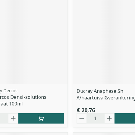
hy Dercos
Ducray Anaphase Sh
rcos Densi-solutions
A/haartuival&verankerin
raat 100ml
€ 20,76
Aantal