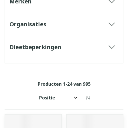
Merken
filter
Organisaties
filter
Dieetbeperkingen
filter
Producten
1
-
24
van
995
Sorteer op: