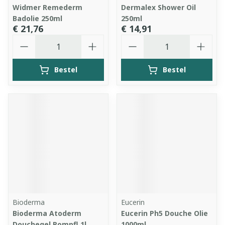
Widmer Remederm
Dermalex Shower Oil
Badolie 250ml
250ml
€ 21,76
€ 14,91
Aantal
Aantal
Bestel
Bestel
Bioderma
Eucerin
Bioderma Atoderm
Eucerin Ph5 Douche Olie
Douchegel Pompfl 1l
1000ml