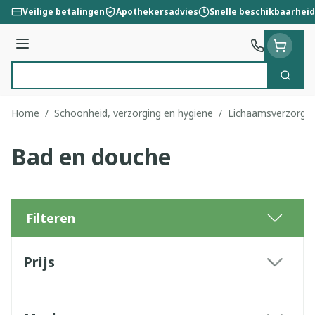
Ga naar de inhoud
Veilige betalingen
Apothekersadvies
Snelle beschikbaarheid
Menu
Zoek
Product, merk, categorie...
Home
/
Schoonheid, verzorging en hygiëne
/
Lichaamsverzorgin
Bad en douche
Filteren
Doorgaan naar productlijst
Prijs
filter