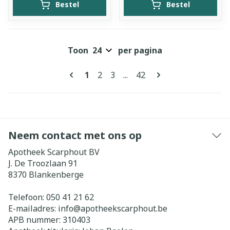
Bestel
Bestel
Toon
per pagina
Pagina's
U lees momenteel pagina
Pagina
Pagina
Pagina
1
2
3
...
42
Neem contact met ons op
Apotheek Scarphout BV
J. De Troozlaan 91
8370
Blankenberge
Telefoon:
050 41 21 62
E-mailadres:
info@
apotheekscarphout.be
APB nummer:
310403