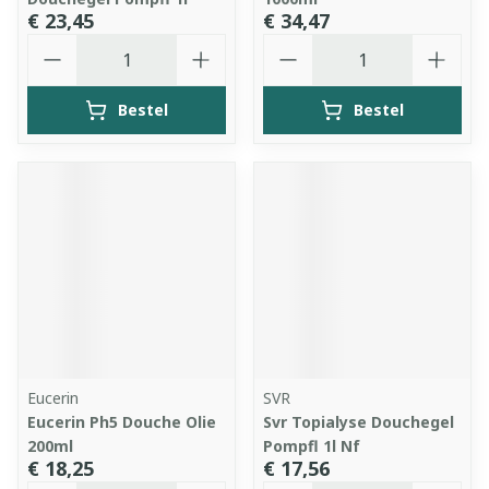
€ 23,45
€ 34,47
Aantal
Aantal
Bestel
Bestel
Eucerin
SVR
Eucerin Ph5 Douche Olie
Svr Topialyse Douchegel
200ml
Pompfl 1l Nf
€ 18,25
€ 17,56