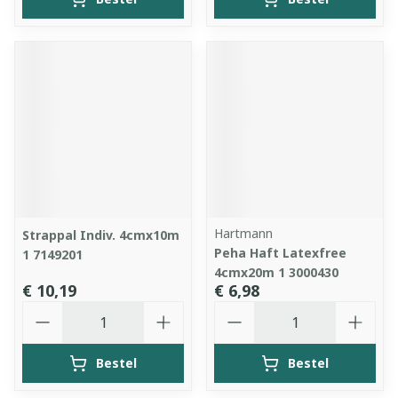
Hartmann
Strappal Indiv. 4cmx10m
Peha Haft Latexfree
1 7149201
4cmx20m 1 3000430
€ 10,19
€ 6,98
Aantal
Aantal
Bestel
Bestel