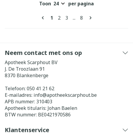
Toon
per pagina
Pagina's
U lees momenteel pagina
Pagina
Pagina
Pagina
1
2
3
...
8
Neem contact met ons op
Apotheek Scarphout BV
J. De Troozlaan 91
8370
Blankenberge
Telefoon:
050 41 21 62
E-mailadres:
info@
apotheekscarphout.be
APB nummer:
310403
Apotheek titularis:
Johan Baelen
BTW nummer:
BE0421970586
Klantenservice