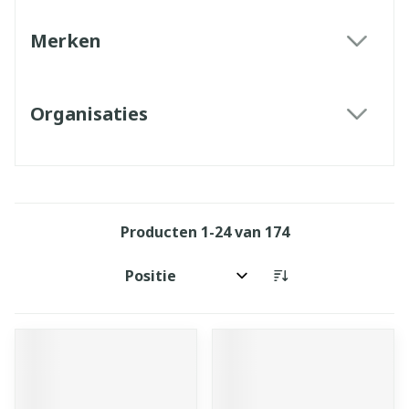
Merken
filter
Organisaties
filter
Producten
1
-
24
van
174
Sorteer op: