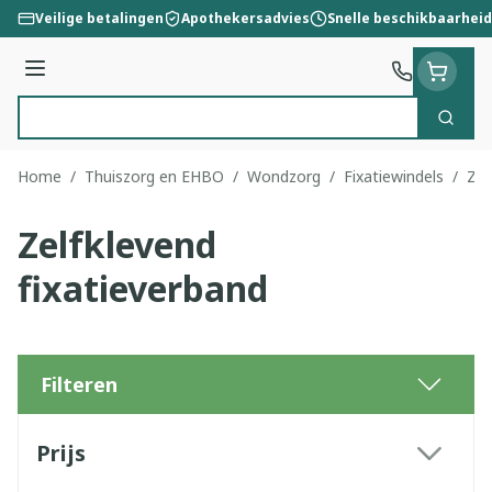
Ga naar de inhoud
Veilige betalingen
Apothekersadvies
Snelle beschikbaarheid
Menu
Zoek
Product, merk, categorie...
Home
/
Thuiszorg en EHBO
/
Wondzorg
/
Fixatiewindels
/
Zel
Zelfklevend
fixatieverband
Filteren
Doorgaan naar productlijst
Prijs
filter