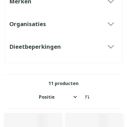
Merken
filter
Organisaties
filter
Dieetbeperkingen
filter
11
producten
Sorteer op: