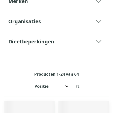
Merken
filter
Organisaties
filter
Dieetbeperkingen
filter
Producten
1
-
24
van
64
Sorteer op: