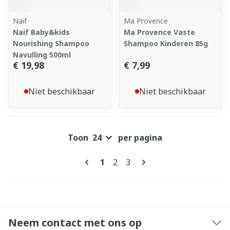
Naif
Ma Provence
Naif Baby&kids
Ma Provence Vaste
Nourishing Shampoo
Shampoo Kinderen 85g
Navulling 500ml
€ 19,98
€ 7,99
Niet beschikbaar
Niet beschikbaar
Toon
per pagina
Pagina's
U lees momenteel pagina
Pagina
Pagina
1
2
3
Neem contact met ons op