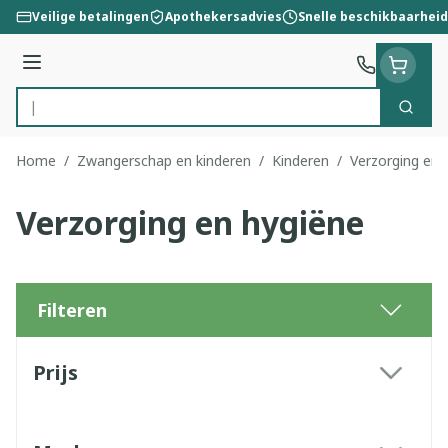
Ga naar de inhoud
Veilige betalingen
Apothekersadvies
Snelle beschikbaarheid
Menu
Zoek
Product, merk, categorie...
Home
/
Zwangerschap en kinderen
/
Kinderen
/
Verzorging en 
Verzorging en hygiëne
Filteren
Doorgaan naar productlijst
Prijs
filter