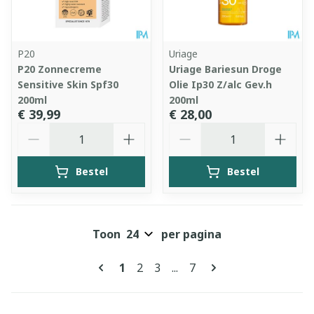
P20
Uriage
P20 Zonnecreme
Uriage Bariesun Droge
Sensitive Skin Spf30
Olie Ip30 Z/alc Gev.h
200ml
200ml
€ 39,99
€ 28,00
Aantal
Aantal
Bestel
Bestel
Toon
per pagina
Pagina's
U lees momenteel pagina
Pagina
Pagina
Pagina
1
2
3
...
7