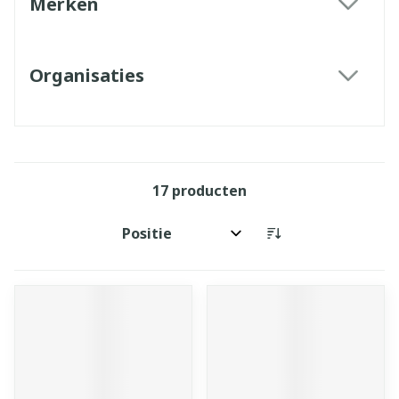
Merken
filter
Organisaties
filter
17
producten
Sorteer op: