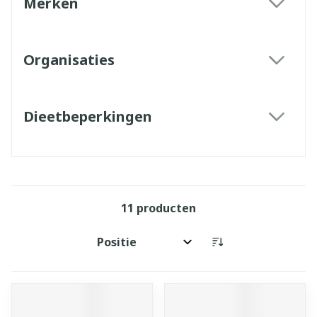
Merken
filter
Organisaties
filter
Dieetbeperkingen
filter
11
producten
Sorteer op: