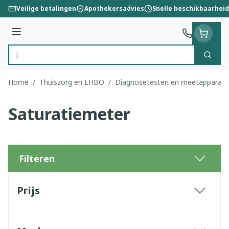
Ga naar de inhoud
Veilige betalingen
Apothekersadvies
Snelle beschikbaarheid
Menu
Zoek
Product, merk, categorie...
Home
/
Thuiszorg en EHBO
/
Diagnosetesten en meetapparatu
Saturatiemeter
Filteren
Doorgaan naar productlijst
Prijs
filter