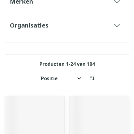
Merken
filter
Organisaties
filter
Producten
1
-
24
van
104
Sorteer op: