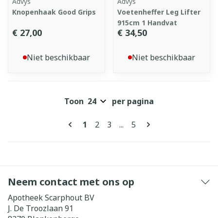
Advys
Advys
Knopenhaak Good Grips
Voetenheffer Leg Lifter
915cm 1 Handvat
€ 27,00
€ 34,50
Niet beschikbaar
Niet beschikbaar
Toon
per pagina
Pagina's
U lees momenteel pagina
Pagina
Pagina
Pagina
1
2
3
...
5
Neem contact met ons op
Apotheek Scarphout BV
J. De Troozlaan 91