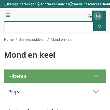
Ga naar de inhoud
Veilige betalingen
Apothekersadvies
Snelle beschikbaarheid
Menu
Zoek
Product, merk, categorie...
Home
/
Geneesmiddelen
/
Mond en keel
Mond en keel
Filteren
Doorgaan naar productlijst
Prijs
filter