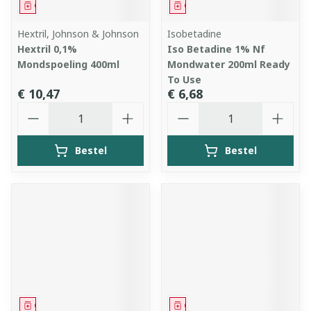
Geneesmiddel
Geneesmiddel
Hextril, Johnson & Johnson
Isobetadine
Hextril 0,1%
Iso Betadine 1% Nf
Mondspoeling 400ml
Mondwater 200ml Ready
To Use
€ 10,47
€ 6,68
Aantal
Aantal
Bestel
Bestel
Geneesmiddel
Geneesmiddel