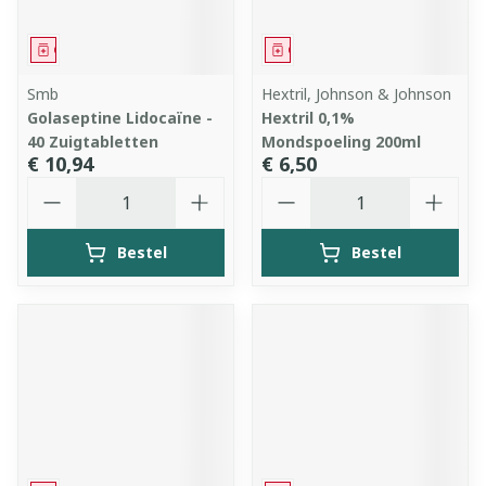
Geneesmiddel
Geneesmiddel
Smb
Hextril, Johnson & Johnson
Golaseptine Lidocaïne -
Hextril 0,1%
40 Zuigtabletten
Mondspoeling 200ml
€ 10,94
€ 6,50
Aantal
Aantal
Bestel
Bestel