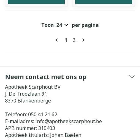
Toon
per pagina
Pagina's
U lees momenteel pagina
Pagina
1
2
Neem contact met ons op
Apotheek Scarphout BV
J. De Troozlaan 91
8370
Blankenberge
Telefoon:
050 41 21 62
E-mailadres:
info@
apotheekscarphout.be
APB nummer:
310403
Apotheek titularis:
Johan Baelen