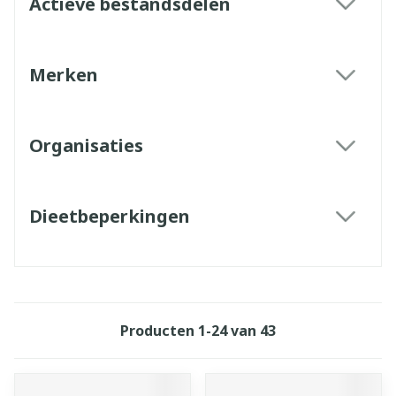
Actieve bestandsdelen
filter
Merken
filter
Organisaties
filter
Dieetbeperkingen
filter
Producten
1
-
24
van
43