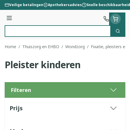
Ga naar de inhoud
Veilige betalingen
Apothekersadvies
Snelle beschikbaarheid
Menu
Zoek
Product, merk, categorie...
Home
/
Thuiszorg en EHBO
/
Wondzorg
/
Fixatie, pleisters en 
Pleister kinderen
Filteren
Doorgaan naar productlijst
Prijs
filter