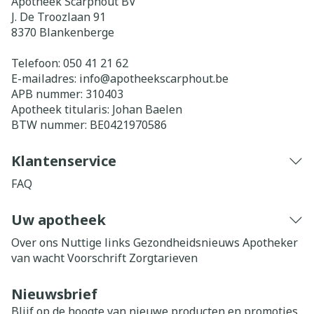
Apotheek Scarphout BV
J. De Troozlaan 91
8370
Blankenberge
Telefoon:
050 41 21 62
E-mailadres:
info@
apotheekscarphout.be
APB nummer:
310403
Apotheek titularis:
Johan Baelen
BTW nummer:
BE0421970586
Klantenservice
FAQ
Uw apotheek
Over ons
Nuttige links
Gezondheidsnieuws
Apotheker
van wacht
Voorschrift
Zorgtarieven
Nieuwsbrief
Blijf op de hoogte van nieuwe producten en promoties