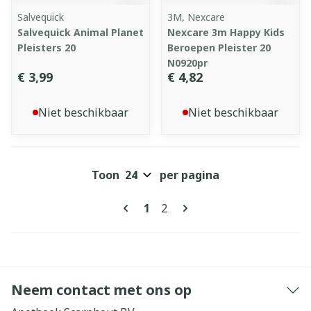
Salvequick
3M, Nexcare
Salvequick Animal Planet
Nexcare 3m Happy Kids
Pleisters 20
Beroepen Pleister 20
N0920pr
€ 3,99
€ 4,82
Niet beschikbaar
Niet beschikbaar
Toon
per pagina
Pagina's
U lees momenteel pagina
Pagina
1
2
Neem contact met ons op