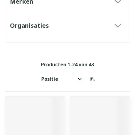
Merken
filter
Organisaties
filter
Producten
1
-
24
van
43
Sorteer op: