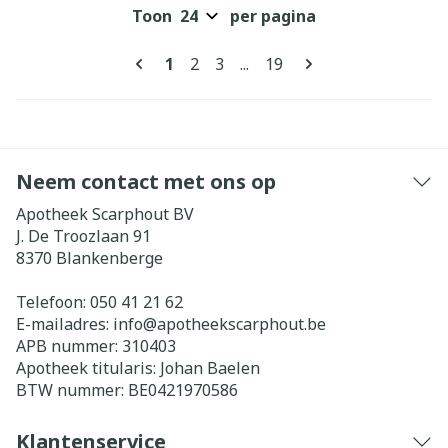
Toon
per pagina
Pagina's
U lees momenteel pagina
Pagina
Pagina
Pagina
1
2
3
...
19
Neem contact met ons op
Apotheek Scarphout BV
J. De Troozlaan 91
8370
Blankenberge
Telefoon:
050 41 21 62
E-mailadres:
info@
apotheekscarphout.be
APB nummer:
310403
Apotheek titularis:
Johan Baelen
BTW nummer:
BE0421970586
Klantenservice