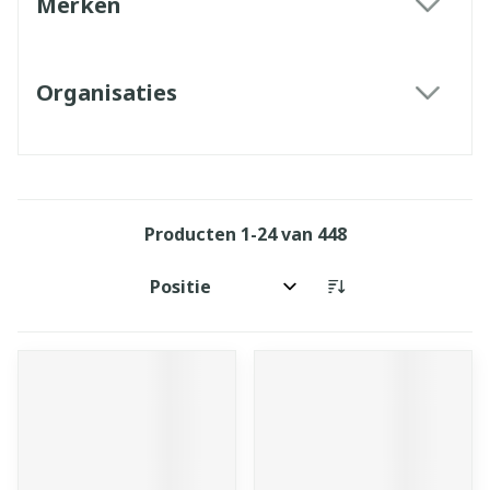
Merken
filter
Organisaties
filter
Producten
1
-
24
van
448
Sorteer op: