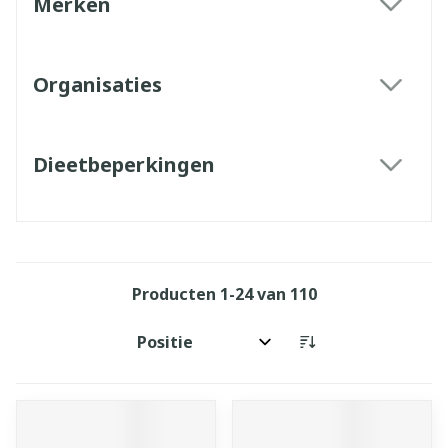
Merken
filter
Organisaties
filter
Dieetbeperkingen
filter
Producten
1
-
24
van
110
Sorteer op: