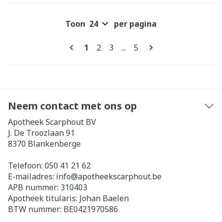
Toon
per pagina
Pagina's
U lees momenteel pagina
Pagina
Pagina
Pagina
1
2
3
...
5
Neem contact met ons op
Apotheek Scarphout BV
J. De Troozlaan 91
8370
Blankenberge
Telefoon:
050 41 21 62
E-mailadres:
info@
apotheekscarphout.be
APB nummer:
310403
Apotheek titularis:
Johan Baelen
BTW nummer:
BE0421970586