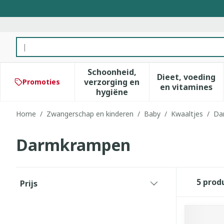
Ga naar de inhoud
Product, merk, categorie...
Schoonheid,
Dieet, voeding
verzorging en
Promoties
Toon submenu voor Schoonhe
Toon subm
en vitamines
hygiëne
Home
/
Zwangerschap en kinderen
/
Baby
/
Kwaaltjes
/
Da
Darmkrampen
Doorgaan naar productlijst
5
prod
Prijs
filter