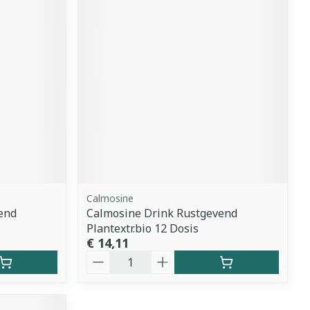
Calmosine
end
Calmosine Drink Rustgevend
Plantextr.bio 12 Dosis
€ 14,11
Aantal