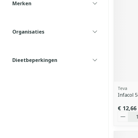
Merken
filter
Organisaties
filter
Dieetbeperkingen
filter
Teva
Infacol 
€ 12,66
Aantal