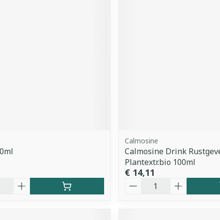
Calmosine
50ml
Calmosine Drink Rustgev
Plantextr.bio 100ml
€ 14,11
Aantal