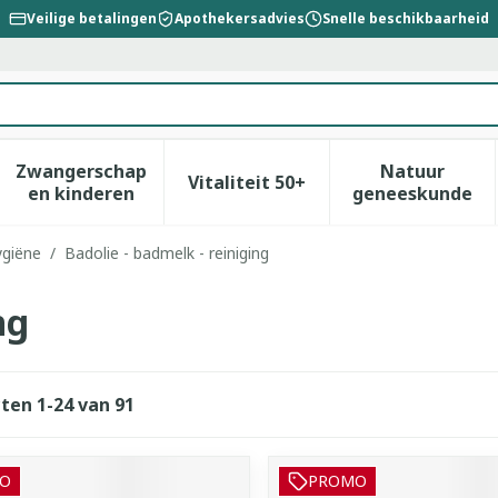
Veilige betalingen
Apothekersadvies
Snelle beschikbaarheid
Zwangerschap
Natuur
Vitaliteit 50+
id, verzorging en hygiëne categorie
enu voor Dieet, voeding en vitamines categorie
Toon submenu voor Zwangerschap en kinderen
Toon submenu voor Vitalitei
Toon sub
en kinderen
geneeskunde
ygiëne
/
Badolie - badmelk - reiniging
ng
cten
1
-
24
van
91
O
PROMO