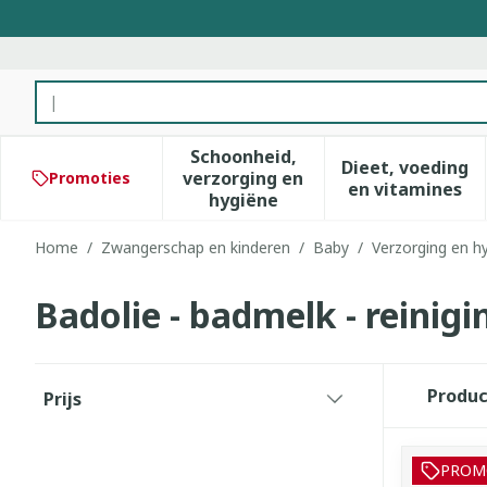
Ga naar de inhoud
Product, merk, categorie...
Schoonheid,
Dieet, voeding
verzorging en
Promoties
Toon submenu voor Schoonhe
Toon subm
en vitamines
hygiëne
Home
/
Zwangerschap en kinderen
/
Baby
/
Verzorging en h
Badolie - badmelk - reinigi
Doorgaan naar productlijst
Produ
Prijs
filter
PROM