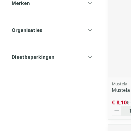
Merken
filter
Organisaties
filter
Dieetbeperkingen
filter
Mustela
Mustela
€ 8,10
€
Aantal