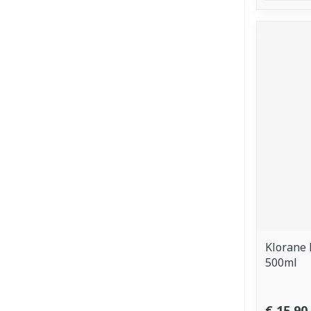
Klorane 
500ml
€ 15,90