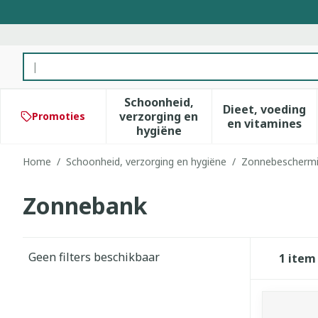
Ga naar de inhoud
Product, merk, categorie...
Schoonheid,
Dieet, voeding
verzorging en
Promoties
Toon submenu voor Schoonhe
Toon subm
en vitamines
hygiëne
Home
/
Schoonheid, verzorging en hygiëne
/
Zonnebescherm
Zonnebank
Geen filters beschikbaar
1
item