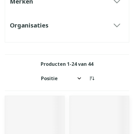
Merken
filter
Organisaties
filter
Producten
1
-
24
van
44
Sorteer op: