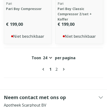
Pari
Pari
Pari Boy Compressor
Pari Boy Classic
Compressor Z/set +
Koffer
€ 199,00
€ 199,00
Niet beschikbaar
Niet beschikbaar
Toon
per pagina
Pagina's
U lees momenteel pagina
Pagina
1
2
Neem contact met ons op
Apotheek Scarphout BV