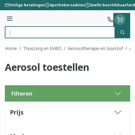
Ga naar de inhoud
Veilige betalingen
Apothekersadvies
Snelle beschikbaarheid
Menu
Zoek
Product, merk, categorie...
Home
/
Thuiszorg en EHBO
/
Aerosoltherapie en zuurstof
/
Ae
Aerosol toestellen
Filteren
Doorgaan naar productlijst
Prijs
filter