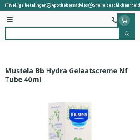
Ga naar de inhoud
Veilige betalingen
Apothekersadvies
Snelle beschikbaarheid
Menu
Zoek
Product, merk, categorie...
Mustela Bb Hydra Gelaatscreme Nf
Tube 40ml