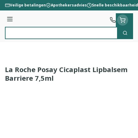
Ga naar de inhoud
Veilige betalingen
Apothekersadvies
Snelle beschikbaarheid
Menu
Zoek
Product, merk, categorie...
La Roche Posay Cicaplast Lipbalsem
Barriere 7,5ml