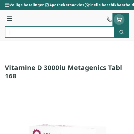
Ga naar de inhoud
Veilige betalingen
Apothekersadvies
Snelle beschikbaarheid
Menu
Zoek
Product, merk, categorie...
Vitamine D 3000iu Metagenics Tabl
168